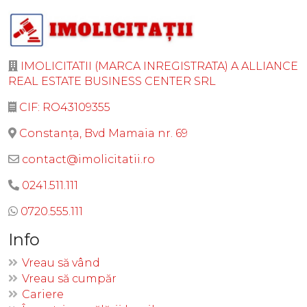
IMOLICITATII (MARCA INREGISTRATA) A ALLIANCE
REAL ESTATE BUSINESS CENTER SRL
CIF: RO43109355
Constanța, Bvd Mamaia nr. 69
contact@imolicitatii.ro
0241.511.111
0720.555.111
Info
Vreau să vând
Vreau să cumpăr
Cariere