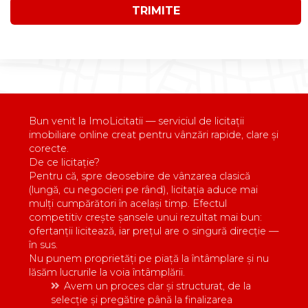
TRIMITE
Bun venit la ImoLicitatii — serviciul de licitații
imobiliare online creat pentru vânzări rapide, clare și
corecte.
De ce licitație?
Pentru că, spre deosebire de vânzarea clasică
(lungă, cu negocieri pe rând), licitația aduce mai
mulți cumpărători în același timp. Efectul
competitiv crește șansele unui rezultat mai bun:
ofertanții licitează, iar prețul are o singură direcție —
în sus.
Nu punem proprietăți pe piață la întâmplare și nu
lăsăm lucrurile la voia întâmplării.
Avem un proces clar și structurat, de la
selecție și pregătire până la finalizarea