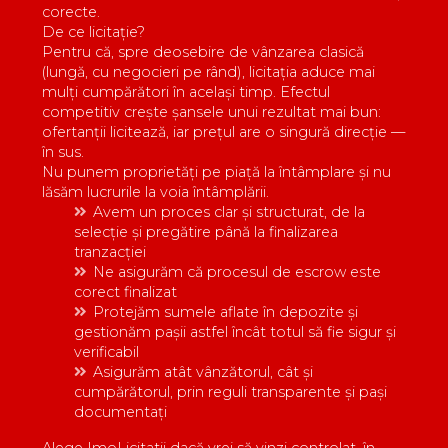
corecte.
De ce licitație?
Pentru că, spre deosebire de vânzarea clasică
(lungă, cu negocieri pe rând), licitația aduce mai
mulți cumpărători în același timp. Efectul
competitiv crește șansele unui rezultat mai bun:
ofertanții licitează, iar prețul are o singură direcție —
în sus.
Nu punem proprietăți pe piață la întâmplare și nu
lăsăm lucrurile la voia întâmplării.
Avem un proces clar și structurat, de la
selecție și pregătire până la finalizarea
tranzacției
Ne asigurăm că procesul de escrow este
corect finalizat
Protejăm sumele aflate în depozite și
gestionăm pașii astfel încât totul să fie sigur și
verificabil
Asigurăm atât vânzătorul, cât și
cumpărătorul, prin reguli transparente și pași
documentați
Alege ImoLicitatii dacă vrei să vinzi controlat, în