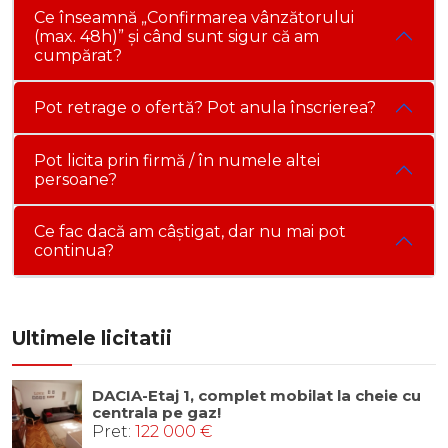
Ce înseamnă „Confirmarea vânzătorului
(max. 48h)” și când sunt sigur că am
cumpărat?
Pot retrage o ofertă? Pot anula înscrierea?
Pot licita prin firmă / în numele altei
persoane?
Ce fac dacă am câștigat, dar nu mai pot
continua?
Ultimele licitatii
DACIA-Etaj 1, complet mobilat la cheie cu
centrala pe gaz!
Pret:
122 000 €