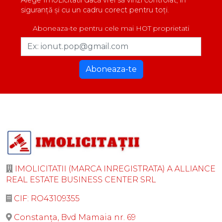
siguranță și cu un cadru corect pentru toți.
Aboneaza-te pentru cele mai HOT proprietati
Aboneaza-te
IMOLICITATII (MARCA INREGISTRATA) A ALLIANCE
REAL ESTATE BUSINESS CENTER SRL
CIF: RO43109355
Constanța, Bvd Mamaia nr. 69