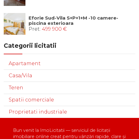
Eforie Sud-Vila S+P+1+M -10 camere-
piscina exterioara
Pret:
499 900 €
Categorii licitatii
Apartament
Casa/Vila
Teren
Spatii comerciale
Proprietati industriale
Bun venit la ImoLicitatii — serviciul de licitații
imobiliare online creat pentru vânzări rapide, clare și