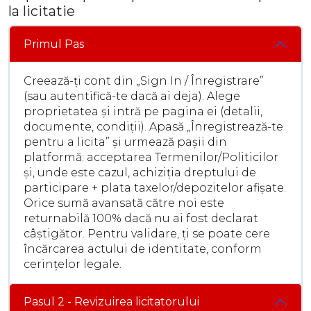
la licitatie
Primul Pas
Creează-ți cont din „Sign In / Înregistrare”
(sau autentifică-te dacă ai deja). Alege
proprietatea și intră pe pagina ei (detalii,
documente, condiții). Apasă „Înregistrează-te
pentru a licita” și urmează pașii din
platformă: acceptarea Termenilor/Politicilor
și, unde este cazul, achiziția dreptului de
participare + plata taxelor/depozitelor afișate.
Orice sumă avansată către noi este
returnabilă 100% dacă nu ai fost declarat
câștigător. Pentru validare, ți se poate cere
încărcarea actului de identitate, conform
cerințelor legale.
Pasul 2 - Revizuirea licitatorului