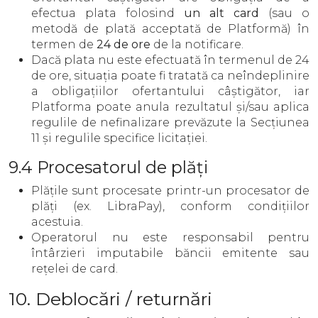
efectua plata folosind
un alt card
(sau o
metodă de plată acceptată de Platformă) în
termen de
24 de ore
de la notificare.
Dacă plata nu este efectuată în termenul de 24
de ore, situația poate fi tratată ca neîndeplinire
a obligațiilor ofertantului câștigător, iar
Platforma poate anula rezultatul și/sau aplica
regulile de nefinalizare prevăzute la Secțiunea
11 și regulile specifice licitației.
9.4 Procesatorul de plăți
Plățile sunt procesate printr-un procesator de
plăți (ex. LibraPay), conform condițiilor
acestuia.
Operatorul nu este responsabil pentru
întârzieri imputabile băncii emitente sau
rețelei de card.
10. Deblocări / returnări