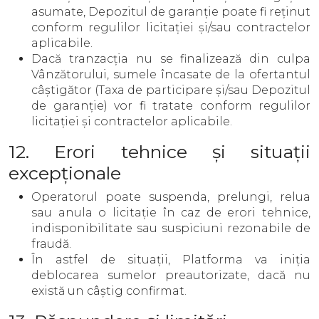
asumate, Depozitul de garanție poate fi reținut
conform regulilor licitației și/sau contractelor
aplicabile.
Dacă tranzacția nu se finalizează din culpa
Vânzătorului, sumele încasate de la ofertantul
câștigător (Taxa de participare și/sau Depozitul
de garanție) vor fi tratate conform regulilor
licitației și contractelor aplicabile.
12. Erori tehnice și situații
excepționale
Operatorul poate suspenda, prelungi, relua
sau anula o licitație în caz de erori tehnice,
indisponibilitate sau suspiciuni rezonabile de
fraudă.
În astfel de situații, Platforma va iniția
deblocarea sumelor preautorizate, dacă nu
există un câștig confirmat.