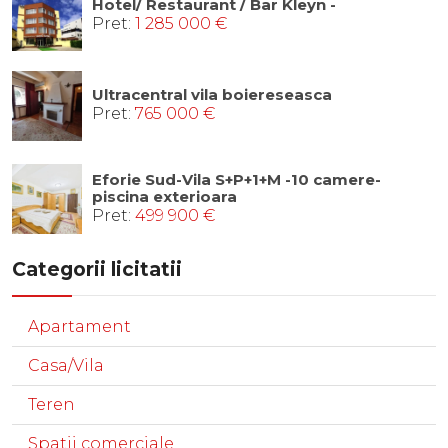
Hotel/ Restaurant / Bar Kleyn -
Pret:
1 285 000 €
Ultracentral vila boiereseasca
Pret:
765 000 €
Eforie Sud-Vila S+P+1+M -10 camere-
piscina exterioara
Pret:
499 900 €
Categorii licitatii
Apartament
Casa/Vila
Teren
Spatii comerciale