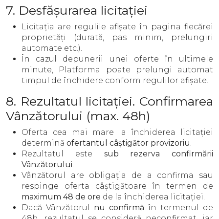
7. Desfășurarea licitației
Licitația are regulile afișate în pagina fiecărei
proprietăți (durată, pas minim, prelungiri
automate etc.).
În cazul depunerii unei oferte în ultimele
minute, Platforma poate prelungi automat
timpul de închidere conform regulilor afișate.
8. Rezultatul licitației. Confirmarea
Vânzătorului (max. 48h)
Oferta cea mai mare la închiderea licitației
determină
ofertantul câștigător provizoriu
.
Rezultatul este
sub rezerva confirmării
Vânzătorului
.
Vânzătorul are obligația de a confirma sau
respinge oferta câștigătoare în termen de
maximum 48 de ore
de la închiderea licitației.
Dacă Vânzătorul
nu confirmă
în termenul de
48h, rezultatul se consideră neconfirmat, iar