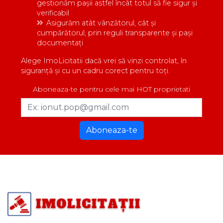
gestionăm pașii astfel încât totul să fie sigur și
verificabil
Asigurăm atât vânzătorul, cât și
cumpărătorul, prin reguli transparente și pași
documentați
Alege ImoLicitatii dacă vrei să vinzi controlat, în
siguranță și cu un cadru corect pentru toți.
Aboneaza-te pentru cele mai HOT proprietati
Aboneaza-te