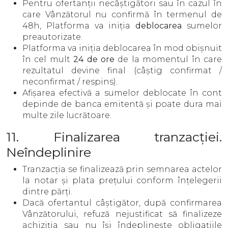
Pentru ofertanții necâștigători sau în cazul în
care Vânzătorul nu confirmă în termenul de
48h, Platforma va iniția
deblocarea
sumelor
preautorizate.
Platforma va iniția deblocarea în mod obișnuit
în cel mult
24 de ore
de la momentul în care
rezultatul devine final (câștig confirmat /
neconfirmat / respins).
Afișarea efectivă a sumelor deblocate în cont
depinde de banca emitentă și poate dura mai
multe zile lucrătoare.
11. Finalizarea tranzacției.
Neîndeplinire
Tranzacția se finalizează prin semnarea actelor
la notar și plata prețului conform înțelegerii
dintre părți.
Dacă ofertantul câștigător, după confirmarea
Vânzătorului, refuză nejustificat să finalizeze
achiziția sau nu își îndeplinește obligațiile