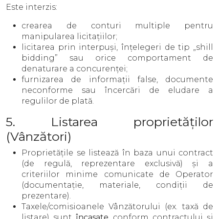
Este interzis:
crearea de conturi multiple pentru
manipularea licitațiilor;
licitarea prin interpuși, înțelegeri de tip „shill
bidding” sau orice comportament de
denaturare a concurenței;
furnizarea de informații false, documente
neconforme sau încercări de eludare a
regulilor de plată.
5. Listarea proprietăților
(Vânzători)
Proprietățile se listează în baza unui contract
(de regulă, reprezentare exclusivă) și a
criteriilor minime comunicate de Operator
(documentație, materiale, condiții de
prezentare).
Taxele/comisioanele Vânzătorului (ex. taxă de
listare) sunt
încasate
conform contractului și