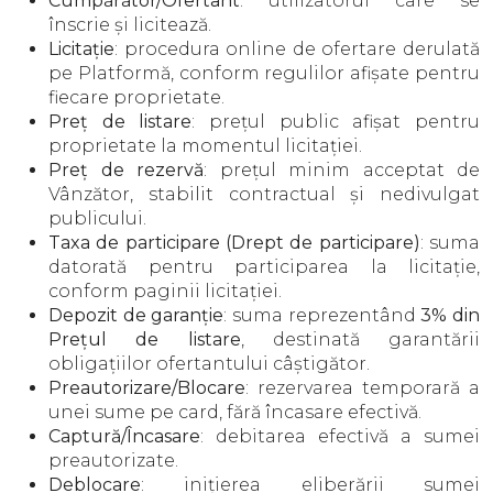
Cumpărător/Ofertant
: utilizatorul care se
înscrie și licitează.
Licitație
: procedura online de ofertare derulată
pe Platformă, conform regulilor afișate pentru
fiecare proprietate.
Preț de listare
: prețul public afișat pentru
proprietate la momentul licitației.
Preț de rezervă
: prețul minim acceptat de
Vânzător, stabilit contractual și nedivulgat
publicului.
Taxa de participare (Drept de participare)
: suma
datorată pentru participarea la licitație,
conform paginii licitației.
Depozit de garanție
: suma reprezentând
3% din
Prețul de listare
, destinată garantării
obligațiilor ofertantului câștigător.
Preautorizare/Blocare
: rezervarea temporară a
unei sume pe card, fără încasare efectivă.
Captură/Încasare
: debitarea efectivă a sumei
preautorizate.
Deblocare
: inițierea eliberării sumei