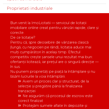
Proprietati industriale
Bun venit la ImoLicitatii — serviciul de licitații
imobiliare online creat pentru vânzări rapide, clare și
corecte.
De ce licitație?
Pentru că, spre deosebire de vânzarea clasică
(lungă, cu negocieri pe rând), licitația aduce mai
mulți cumpărători în același timp. Efectul
competitiv crește șansele unui rezultat mai bun:
ofertanții licitează, iar prețul are o singură direcție —
în sus.
Nu punem proprietăți pe piață la întâmplare și nu
lăsăm lucrurile la voia întâmplării.
Avem un proces clar și structurat, de la
selecție și pregătire până la finalizarea
tranzacției
Ne asigurăm că procesul de escrow este
corect finalizat
Protejăm sumele aflate în depozite și