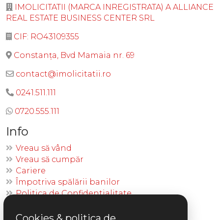
IMOLICITATII (MARCA INREGISTRATA) A ALLIANCE
REAL ESTATE BUSINESS CENTER SRL
CIF: RO43109355
Constanța, Bvd Mamaia nr. 69
contact@imolicitatii.ro
0241.511.111
0720.555.111
Info
Vreau să vând
Vreau să cumpăr
Cariere
Împotriva spălării banilor
Politica de Confidentialitate
Politica Cookies
Politica de Retur
Cookies & politica de