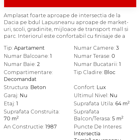
Amplasat foarte aproape de intersectia de la
Dacia pe bdul Lapusneanu aproape de market-
uri, scoli, gradinite, mijloace de transport mall si
parc. Interiorul este confortabil cu finisaje de a
Tip:
Apartament
Numar Camere:
3
Numar Balcoane:
1
Numar Terase:
0
Numar Baie:
2
Numar Bucatarii:
1
Compartimentare:
Tip Cladire:
Bloc
Decomandat
Structura:
Beton
Confort:
Lux
Garaj:
Nu
Ultimul Nivel:
Nu
2
Etaj:
1
Suprafata Utila:
64
m
Suprafata Construita:
Suprafata
2
2
70
m
Balcon/terasa:
5
m
An Constructie:
1987
Puncte De Interes:
Intersectia