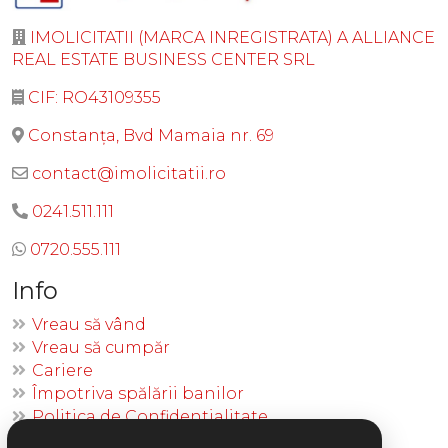
IMOLICITATII (MARCA INREGISTRATA) A ALLIANCE
REAL ESTATE BUSINESS CENTER SRL
CIF: RO43109355
Constanța, Bvd Mamaia nr. 69
contact@imolicitatii.ro
0241.511.111
0720.555.111
Info
Vreau să vând
Vreau să cumpăr
Cariere
Împotriva spălării banilor
Politica de Confidentialitate
Politica Cookies