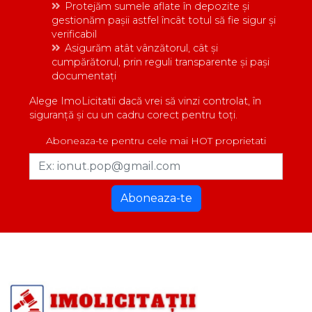
Protejăm sumele aflate în depozite și
gestionăm pașii astfel încât totul să fie sigur și
verificabil
Asigurăm atât vânzătorul, cât și
cumpărătorul, prin reguli transparente și pași
documentați
Alege ImoLicitatii dacă vrei să vinzi controlat, în
siguranță și cu un cadru corect pentru toți.
Aboneaza-te pentru cele mai HOT proprietati
Aboneaza-te