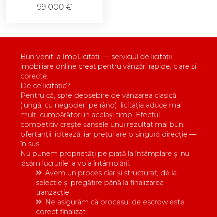
99 000 €
Bun venit la ImoLicitatii — serviciul de licitații
imobiliare online creat pentru vânzări rapide, clare și
corecte.
De ce licitație?
Pentru că, spre deosebire de vânzarea clasică
(lungă, cu negocieri pe rând), licitația aduce mai
mulți cumpărători în același timp. Efectul
competitiv crește șansele unui rezultat mai bun:
ofertanții licitează, iar prețul are o singură direcție —
în sus.
Nu punem proprietăți pe piață la întâmplare și nu
lăsăm lucrurile la voia întâmplării.
Avem un proces clar și structurat, de la
selecție și pregătire până la finalizarea
tranzacției
Ne asigurăm că procesul de escrow este
corect finalizat