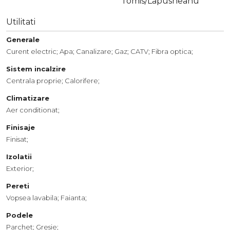
Tomis/Lapusneanu
Utilitati
Generale
Curent electric;
Apa;
Canalizare;
Gaz;
CATV;
Fibra optica;
Sistem incalzire
Centrala proprie;
Calorifere;
Climatizare
Aer conditionat;
Finisaje
Finisat;
Izolatii
Exterior;
Pereti
Vopsea lavabila;
Faianta;
Podele
Parchet;
Gresie;